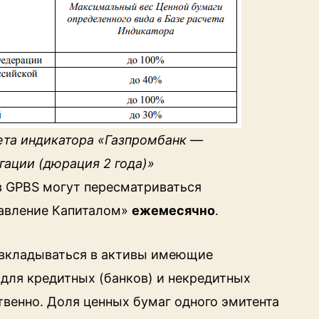
ета индикатора «Газпромбанк —
ации (дюрация 2 года)»
ав GPBS могут пересматриваться
авление Капиталом»
ежемесячно
.
вкладываться в активы имеющие
для кредитных (банков) и некредитных
твенно. Доля ценных бумаг одного эмитента