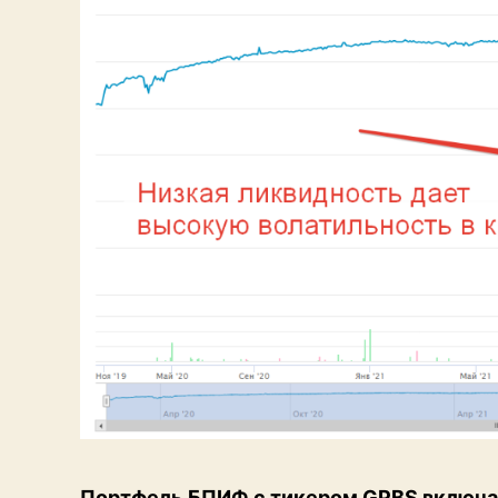
Портфель БПИФ с тикером GPBS включа