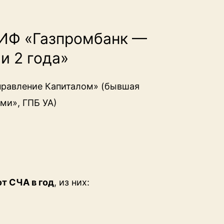
ИФ «Газпромбанк —
и 2 года»
правление Капиталом» (бывшая
ми», ГПБ УА)
от СЧА в год
, из них: