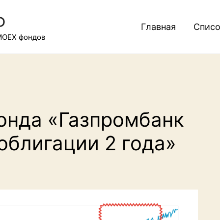
Ф
Главная
Списо
MOEX фондов
онда «Газпромбанк
облигации 2 года»