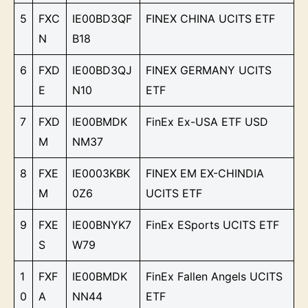
5
FXC
IE00BD3QF
FINEX CHINA UCITS ETF
N
B18
6
FXD
IE00BD3QJ
FINEX GERMANY UCITS
E
N10
ETF
7
FXD
IE00BMDK
FinEx Ex-USA ETF USD
M
NM37
8
FXE
IE0003KBK
FINEX EM EX-CHINDIA
M
0Z6
UCITS ETF
9
FXE
IE00BNYK7
FinEx ESports UCITS ETF
S
W79
1
FXF
IE00BMDK
FinEx Fallen Angels UCITS
0
A
NN44
ETF