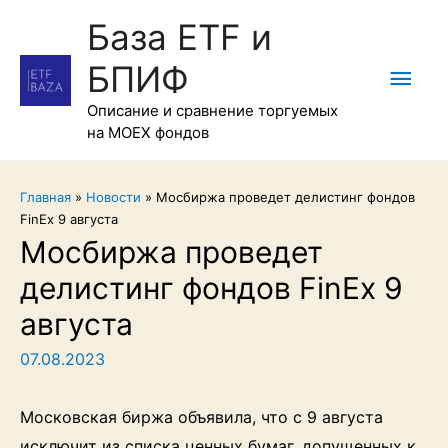
База ETF и
БПИФ
Гла
Описание и сравнение торгуемых
мен
на MOEX фондов
Главная
»
Новости
»
Мосбиржа проведет делистинг фондов
FinEx 9 августа
Мосбиржа проведет
делистинг фондов FinEx 9
августа
07.08.2023
Московская биржа объявила, что с 9 августа
исключит из списка ценных бумаг, допущенных к