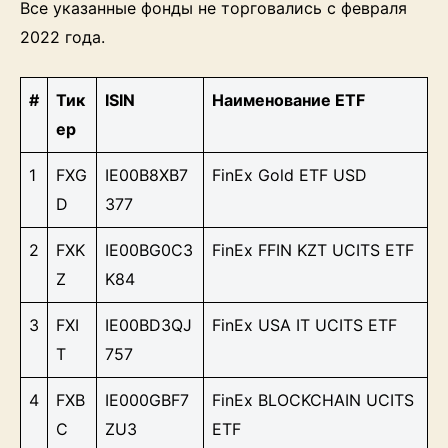
Все указанные фонды не торговались с февраля
2022 года.
#
Тик
ISIN
Наименование ETF
ер
1
FXG
IE00B8XB7
FinEx Gold ETF USD
D
377
2
FXK
IE00BG0C3
FinEx FFIN KZT UCITS ETF
Z
K84
3
FXI
IE00BD3QJ
FinEx USA IT UCITS ETF
T
757
4
FXB
IE000GBF7
FinEx BLOCKCHAIN UCITS
C
ZU3
ETF