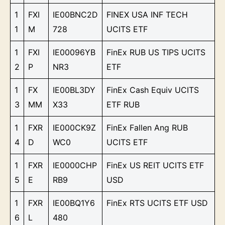
1
FXI
IE00BNC2D
FINEX USA INF TECH
1
M
728
UCITS ETF
1
FXI
IE00096YB
FinEx RUB US TIPS UCITS
2
P
NR3
ETF
1
FX
IE00BL3DY
FinEx Cash Equiv UCITS
3
MM
X33
ETF RUB
1
FXR
IE000CK9Z
FinEx Fallen Ang RUB
4
D
WC0
UCITS ETF
1
FXR
IE0000CHP
FinEx US REIT UCITS ETF
5
E
RB9
USD
1
FXR
IE00BQ1Y6
FinEx RTS UCITS ETF USD
6
L
480