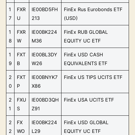
1
FXR
IE00BD5FH
FinEx Rus Eurobonds ETF
7
U
213
(USD)
1
FXR
IE00BK224
FinEx RUB GLOBAL
8
W
M36
EQUITY UC ETF
1
FXT
IE00BL3DY
FinEx USD CASH
9
B
W26
EQUIVALENTS ETF
2
FXT
IE00BNYK7
FinEx US TIPS UCITS ETF
0
P
X86
2
FXU
IE00BD3QH
FinEx USA UCITS ETF
1
S
Z91
2
FX
IE00BK224
FinEx USD GLOBAL
2
WO
L29
EQUITY UC ETF