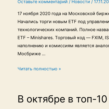
Оставьте комментарий
/
Новости
/
17.11.2
17 ноября 2020 года на Московской бирж
Начались торги новым ETF под управлени
технологических компаний. Полное назван
ETF – Minishares. Торговый код — FXIM, 
наполнению и комиссиям является анало
Мосбриже …
FXIM
Читать полностью »
—
новый
ETF
В октябре в топ-10
Финэкса.
Как