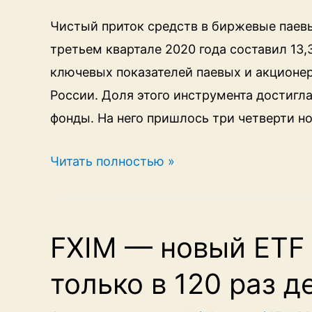
Чистый приток средств в биржевые паев
третьем квартале 2020 года составил 13,
ключевых показателей паевых и акционе
России. Доля этого инструмента достигл
фонды. На него пришлось три четверти 
ЦБ:
Читать полностью »
в
биржевые
фонды
FXIM — новый ETF 
приходят
только в 120 раз 
массовые
инвесторы