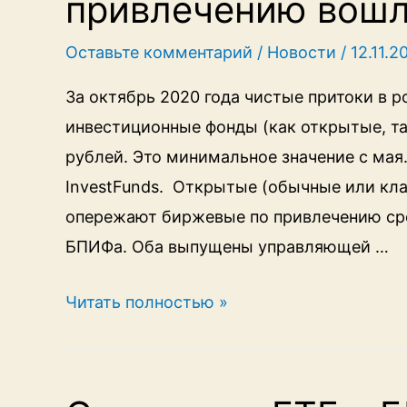
привлечению вошл
FXIT,
Оставьте комментарий
/
Новости
/
12.11.2
только
в
За октябрь 2020 года чистые притоки в 
120
инвестиционные фонды (как открытые, та
раз
рублей. Это минимальное значение с мая
дешевле
InvestFunds. Открытые (обычные или кл
опережают биржевые по привлечению сред
БПИФа. Оба выпущены управляющей …
В
Читать полностью »
октябре
в
топ-10