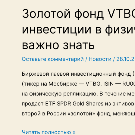
допускаются
Золотой фонд VTB
фонды
инвестиции в физи
FinEx,
ITI,
важно знать
ВТБ
и
Оставьте комментарий
/
Новости
/
28.10.
«Альфа-
Биржевой паевой инвестиционный фонд 
капитала»
(тикер на Мосбирже — VTBG, ISIN — RU00
на физическую репликацию. В течение м
продаст ETF SPDR Gold Shares из активов
второй в России «золотой» фонд, меняю
Золотой
Читать полностью »