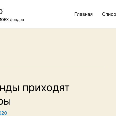
Ф
Главная
Списо
MOEX фондов
онды приходят
ры
2020