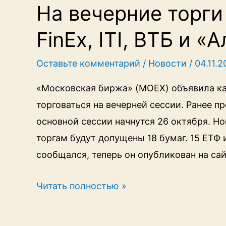
БПИФ
На вечерние торги
на
FinEx, ITI, ВТБ и 
Мосбирже
превысила
Оставьте комментарий
/
Новости
/
04.11.
100
млрд
«Московская биржа» (MOEX) объявила к
рублей
торговаться на вечерней сессии. Ранее п
основной сессии начнутся 26 октября. Но
торгам будут допущены 18 бумаг. 15 ЕТФ 
сообщался, теперь он опубликован на са
На
Читать полностью »
вечерние
торги