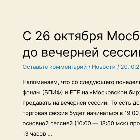
фонд
VTBG
переходит
С 26 октября Мосб
на
до вечерней сесси
инвестиции
в
Оставьте комментарий
/
Новости
/
20.10.
физические
слитки.
Напоминаем, что со следующего понеде
Что
фонды (БПИФ) и ETF на «Московской бир
важно
продавать на вечерней сессии. То есть д
знать
торговая сессия будет начинаться в 19:0
основной сессией (10:00 — 18:50 мск) п
13 часов …