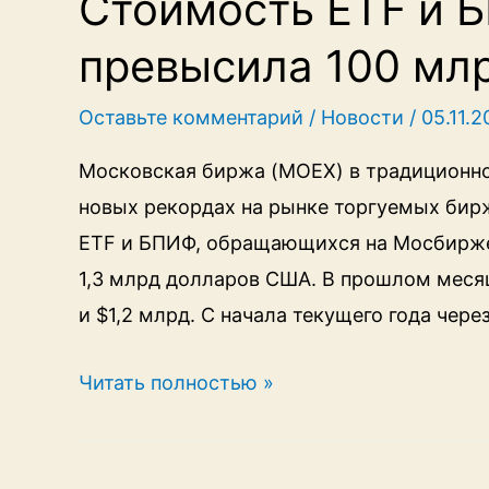
Стоимость ETF и 
фондов
превысила 100 мл
по
привлечению
Оставьте комментарий
/
Новости
/
05.11.
вошли
два
Московская биржа (MOEX) в традиционно
БПИФ
новых рекордах на рынке торгуемых бир
Сбера
ETF и БПИФ, обращающихся на Мосбирже,
1,3 млрд долларов США. В прошлом месяц
и $1,2 млрд. С начала текущего года чер
Стоимость
Читать полностью »
ETF
и