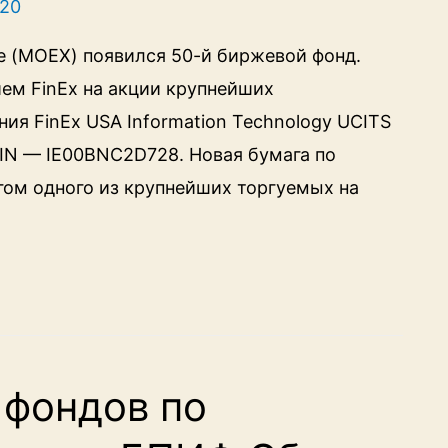
020
е (MOEX) появился 50-й биржевой фонд.
ем FinEx на акции крупнейших
ия FinEx USA Information Technology UCITS
ISIN — IE00BNC2D728. Новая бумага по
гом одного из крупнейших торгуемых на
 фондов по