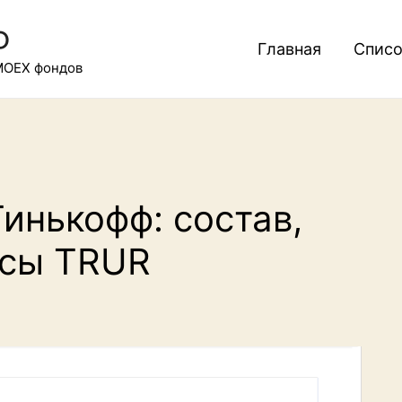
Ф
Главная
Списо
MOEX фондов
инькофф: состав,
усы TRUR