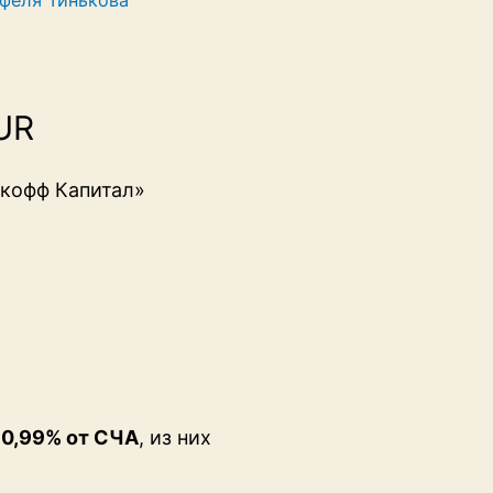
феля Тинькова
UR
кофф Капитал»
 0,99% от СЧА
, из них