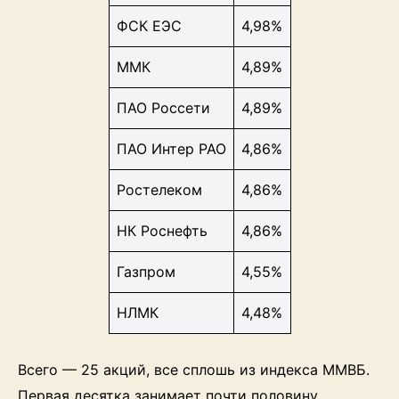
ФСК ЕЭС
4,98%
ММК
4,89%
ПАО Россети
4,89%
ПАО Интер РАО
4,86%
Ростелеком
4,86%
НК Роснефть
4,86%
Газпром
4,55%
НЛМК
4,48%
Всего — 25 акций, все сплошь из индекса ММВБ.
Первая десятка занимает почти половину