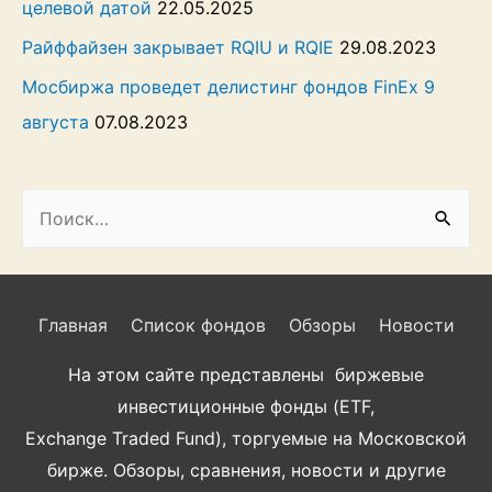
целевой датой
22.05.2025
Райффайзен закрывает RQIU и RQIE
29.08.2023
Мосбиржа проведет делистинг фондов FinEx 9
августа
07.08.2023
Н
а
й
т
Главная
Список фондов
Обзоры
Новости
и
На этом сайте представлены биржевые
:
инвестиционные фонды (ETF,
Exchange Traded Fund), торгуемые на Московской
бирже. Обзоры, сравнения, новости и другие