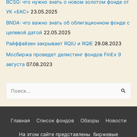
BCSG: что нужно знать о новом золотом фонде от
УК «БКС»
23.05.2025
BNDA: что важно знать об облигационном фонде с
целевой датой
22.05.2025
Райффайзен закрывает RQIU и RQIE
29.08.2023
Мосбиржа проведет делистинг фондов FinEx 9
августа
07.08.2023
Н
а
й
т
Главная
Список фондов
Обзоры
Новости
и
На этом сайте представлены биржевые
: